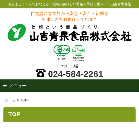
さとまるく〜んでおなじみ、福島の美味しい野菜を手軽に食卓へ！山吉青果食品
自然豊かな福島から安心・安全・新鮮な
美味しさをお届けしています
本社工場
024-584-2261
メニュー
ホーム
> TOP
TOP