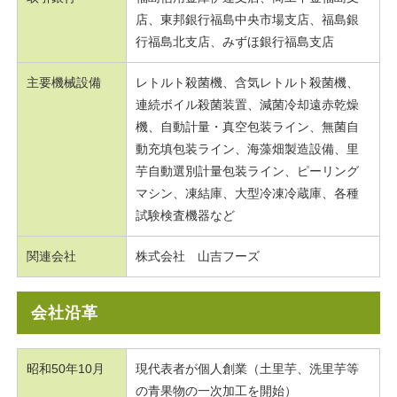
店、東邦銀行福島中央市場支店、福島銀
行福島北支店、みずほ銀行福島支店
主要機械設備
レトルト殺菌機、含気レトルト殺菌機、
連続ボイル殺菌装置、減菌冷却遠赤乾燥
機、自動計量・真空包装ライン、無菌自
動充填包装ライン、海藻畑製造設備、里
芋自動選別計量包装ライン、ピーリング
マシン、凍結庫、大型冷凍冷蔵庫、各種
試験検査機器など
関連会社
株式会社 山吉フーズ
会社沿革
昭和50年10月
現代表者が個人創業（土里芋、洗里芋等
の青果物の一次加工を開始）