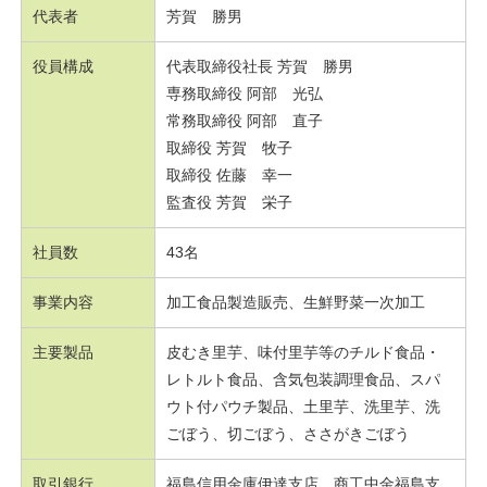
代表者
芳賀 勝男
役員構成
代表取締役社長 芳賀 勝男
専務取締役 阿部 光弘
常務取締役 阿部 直子
取締役 芳賀 牧子
取締役 佐藤 幸一
監査役 芳賀 栄子
社員数
43名
事業内容
加工食品製造販売、生鮮野菜一次加工
主要製品
皮むき里芋、味付里芋等のチルド食品・
レトルト食品、含気包装調理食品、スパ
ウト付パウチ製品、土里芋、洗里芋、洗
ごぼう、切ごぼう、ささがきごぼう
取引銀行
福島信用金庫伊達支店、商工中金福島支